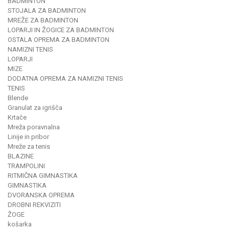
BADMINTON
STOJALA ZA BADMINTON
MREŽE ZA BADMINTON
LOPARJI IN ŽOGICE ZA BADMINTON
OSTALA OPREMA ZA BADMINTON
NAMIZNI TENIS
LOPARJI
MIZE
DODATNA OPREMA ZA NAMIZNI TENIS
TENIS
Blende
Granulat za igrišča
Krtače
Mreža poravnalna
Linije in pribor
Mreže za tenis
BLAZINE
TRAMPOLINI
RITMIČNA GIMNASTIKA
GIMNASTIKA
DVORANSKA OPREMA
DROBNI REKVIZITI
ŽOGE
košarka