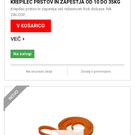
KREPILEC PRSTOV IN ZAPESTJA OD 10 DO 35KG
Krepilec prstov in zapestja več težavnosti Rok dobave: NA
ZALOGI!...
V KOŠARICO
VEČ
Na zalogi
Na seznam želja
Dodaj v primerjavo
NOVO