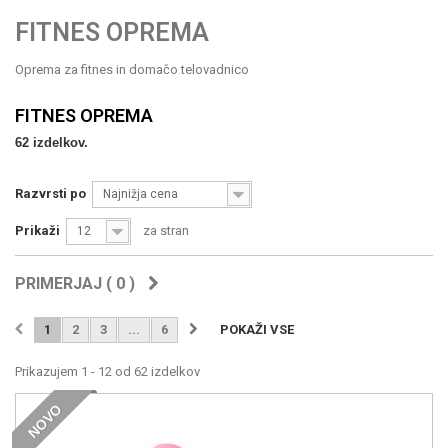
FITNES OPREMA
Oprema za fitnes in domačo telovadnico
FITNES OPREMA
62 izdelkov.
Razvrsti po
Najnižja cena
Prikaži
za stran
12
PRIMERJAJ (
0
)
1
2
3
...
6
POKAŽI VSE
Prikazujem 1 - 12 od 62 izdelkov
NOVO