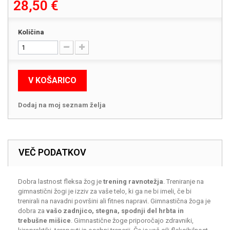
28,50 €
Količina
V KOŠARICO
Dodaj na moj seznam želja
VEČ PODATKOV
Dobra lastnost fleksa žog je
trening ravnotežja
. Treniranje na
gimnastični žogi je izziv za vaše telo, ki ga ne bi imeli, če bi
trenirali na navadni površini ali fitnes napravi. Gimnastična žoga je
dobra za
vašo zadnjico, stegna, spodnji del hrbta in
trebušne mišice
. Gimnastične žoge priporočajo zdravniki,