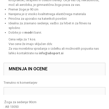
kiropraktiki, terapevti in osebni trenerji. Če je vaš cilj fleksibilnost,
moč ali aerobika, je gimnastična žoga prava za vas.
Premer žoge je 90 cm
Narejena je iz visoko kvalitetnega elastičnega materiala
Priročna za uporabo na katerikoli površini
Idealna za zravnano sedenje, vadbo za hrbet in za fitnes na
splošno
Dobite jo v
modri
barvi.
Cena velja za 1 kos.
Vse cene že imajo vključen ddv.
Za vsa morebitna vprašanja o izdelku ali možnostih popusta nas
lahko kontaktirate na
info@absport.si
MNENJA IN OCENE
Trenutno ni komentarjev
:
Žoga za sedenje 90cm
:
AB 13050