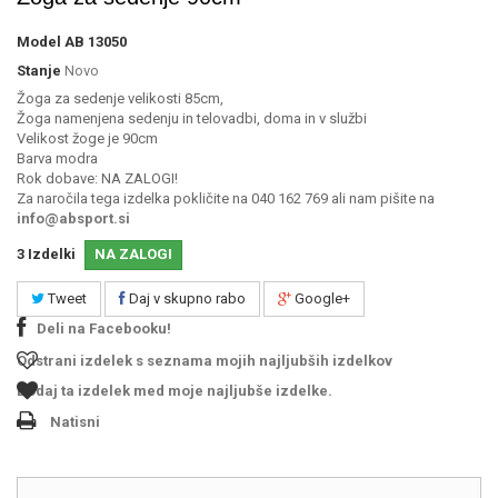
Model
AB 13050
Stanje
Novo
Žoga za sedenje velikosti 85cm,
Žoga namenjena sedenju in telovadbi, doma in v službi
Velikost žoge je 90cm
Barva modra
Rok dobave: NA ZALOGI!
Za naročila tega izdelka pokličite na 040 162 769 ali nam pišite na
info@absport.si
3
Izdelki
NA ZALOGI
Tweet
Daj v skupno rabo
Google+
Deli na Facebooku!
Odstrani izdelek s seznama mojih najljubših izdelkov
Dodaj ta izdelek med moje najljubše izdelke.
Natisni