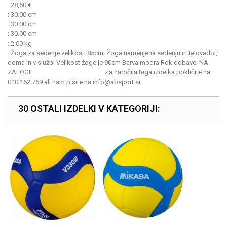
:
28,50
€
:
30.00 cm
:
30.00 cm
:
30.00 cm
:
2.00 kg
:
Žoga za sedenje velikosti 85cm, Žoga namenjena sedenju in telovadbi,
doma in v službi Velikost žoge je 90cm Barva modra Rok dobave: NA
ZALOGI! Za naročila tega izdelka pokličite na
040 162 769 ali nam pišite na info@absport.si
30 OSTALI IZDELKI V KATEGORIJI: