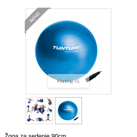
NOVO
Povečaj
Žoga za sedenje 90cm