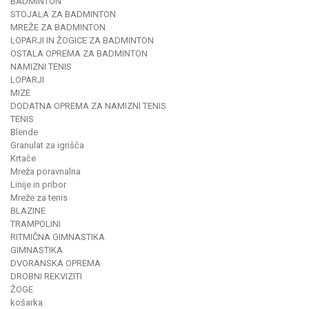
BADMINTON
STOJALA ZA BADMINTON
MREŽE ZA BADMINTON
LOPARJI IN ŽOGICE ZA BADMINTON
OSTALA OPREMA ZA BADMINTON
NAMIZNI TENIS
LOPARJI
MIZE
DODATNA OPREMA ZA NAMIZNI TENIS
TENIS
Blende
Granulat za igrišča
Krtače
Mreža poravnalna
Linije in pribor
Mreže za tenis
BLAZINE
TRAMPOLINI
RITMIČNA GIMNASTIKA
GIMNASTIKA
DVORANSKA OPREMA
DROBNI REKVIZITI
ŽOGE
košarka