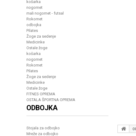
košarka
nogomet
mali nogomet - futsal
Rokomet
odbojka
Pilates
Žoge za sedenje
Medicinke
Ostale žoge
košarka
nogomet
Rokomet
Pilates
Žoge za sedenje
Medicinke
Ostale žoge
FITNES OPREMA
OSTALA ŠPORTNA OPREMA
ODBOJKA
Stojala za odbojko
O
Mreže za odbojko