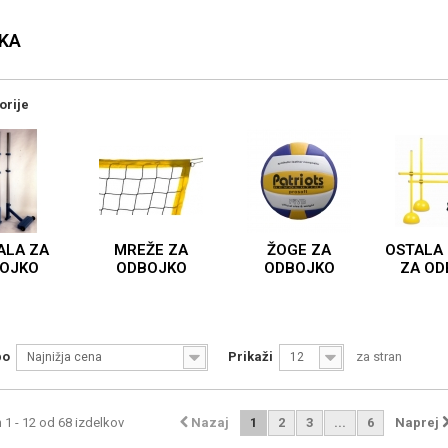
JKA
orije
ALA ZA
MREŽE ZA
ŽOGE ZA
OSTALA
OJKO
ODBOJKO
ODBOJKO
ZA OD
po
Prikaži
za stran
Najnižja cena
12
 1 - 12 od 68 izdelkov
Nazaj
1
2
3
...
6
Naprej