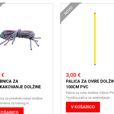
NOVO
 €
3,00 €
BNICA ZA
PALICA ZA OVIRE DOLŽI
KAKOVANJE DOLŽINE
100CM PVC
Palica za ovire dolžine 100cm P
Trpežna palica za sestavljenje...
ica za preskakovanje dolžine
imerna za trening in...
V KOŠARICO
KOŠARICO