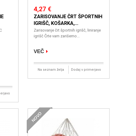
4,27 €
NE
ZARISOVANJE ČRT ŠPORTNIH
IGRIŠČ, KOŠARKA,...
VC
Zarisovanje črt športnih igrišč, liniranje
igrišč Črte vam zarišemo...
VEČ
Na seznam želja
Dodaj v primerjavo
erjavo
NOVO