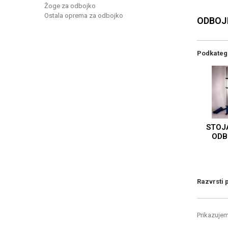
Žoge za odbojko
Ostala oprema za odbojko
ODBO
Podkateg
STOJ
ODB
Razvrsti 
Prikazujem