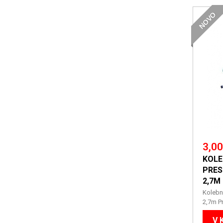
NOVO
3,00
KOLE
PRES
2,7M
Kolebn
2,7m Pr
V 