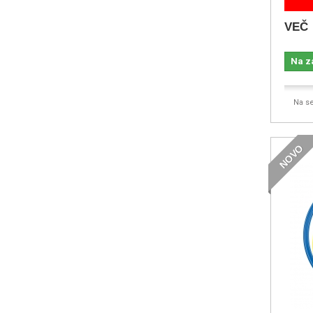
VEČ
Na z
Na s
NOVO