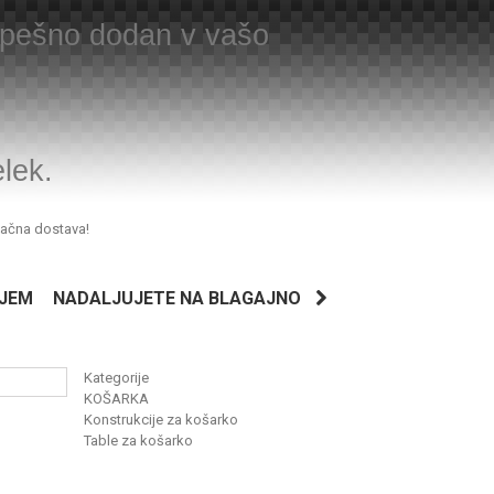
uspešno dodan v vašo
elek.
lačna dostava!
JEM
NADALJUJETE NA BLAGAJNO
Kategorije
KOŠARKA
Konstrukcije za košarko
Table za košarko