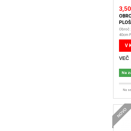
3,50
OBRO
PLOŠ
Obroč 
40cm P
V 
VEČ
Na z
Na s
NOVO