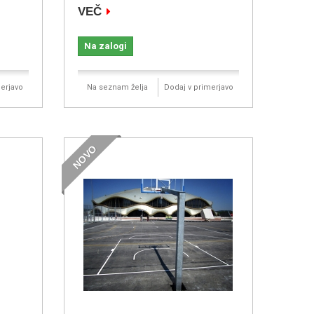
VEČ
Na zalogi
erjavo
Na seznam želja
Dodaj v primerjavo
NOVO