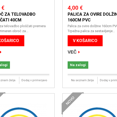
 €
4,00 €
Č ZA TELOVADBO
PALICA ZA OVIRE DOLŽI
ČATI 40CM
160CM PVC
za telovadbo ploščati premera
Palica za ovire dolžine 160cm P
rimeren obroč za...
Trpežna palica za sestavljenje...
KOŠARICO
V KOŠARICO
VEČ
alogi
Na zalogi
eznam želja
Dodaj v primerjavo
Na seznam želja
Dodaj v prim
NOVO