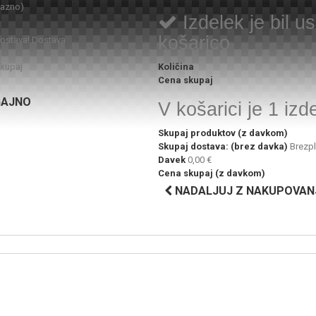
razno)
Izdelek je bil 
košarico
dostava!
Dostava
kupaj
Količina
Cena skupaj
GAJNO
V košarici je 1 izd
Skupaj produktov (z davkom)
Skupaj dostava: (brez davka)
Brezp
Davek
0,00 €
Cena skupaj (z davkom)
NADALJUJ Z NAKUPOVAN