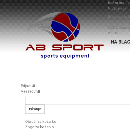
Košarica
(p
Ni izdelkov
Brezplačna 
0,00 €
Davek
0,00 €
Cena s
z DDV
NA BLA
Prijava
Vaš račun
Iskanje
Obroči za košarko
Žoge za košarko