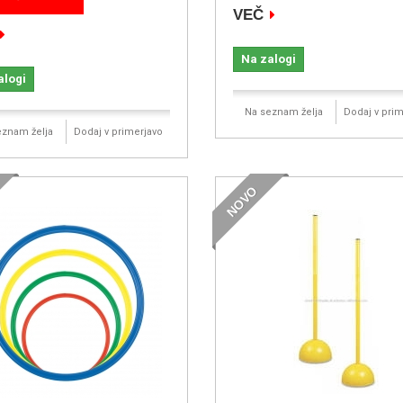
VEČ
Na zalogi
alogi
Na seznam želja
Dodaj v prim
eznam želja
Dodaj v primerjavo
NOVO