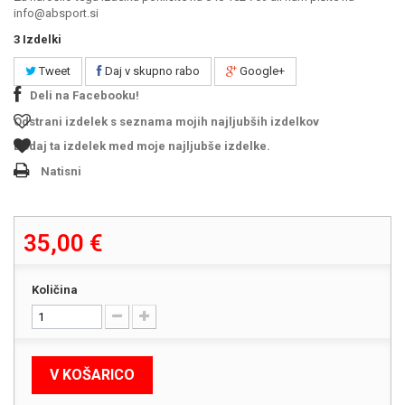
info@absport.si
3
Izdelki
Tweet
Daj v skupno rabo
Google+
Deli na Facebooku!
Odstrani izdelek s seznama mojih najljubših izdelkov
Dodaj ta izdelek med moje najljubše izdelke.
Natisni
35,00 €
Količina
V KOŠARICO