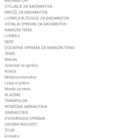
BADMINTON
STOJALA ZA BADMINTON
MREŽE ZA BADMINTON
LOPARJI IN ŽOGICE ZA BADMINTON
OSTALA OPREMA ZA BADMINTON
NAMIZNI TENIS
LOPARJI
MIZE
DODATNA OPREMA ZA NAMIZNI TENIS
TENIS
Blende
Granulat za igrišča
Krtače
Mreža poravnalna
Linije in pribor
Mreže za tenis
BLAZINE
TRAMPOLINI
RITMIČNA GIMNASTIKA
GIMNASTIKA
DVORANSKA OPREMA
DROBNI REKVIZITI
ŽOGE
košarka