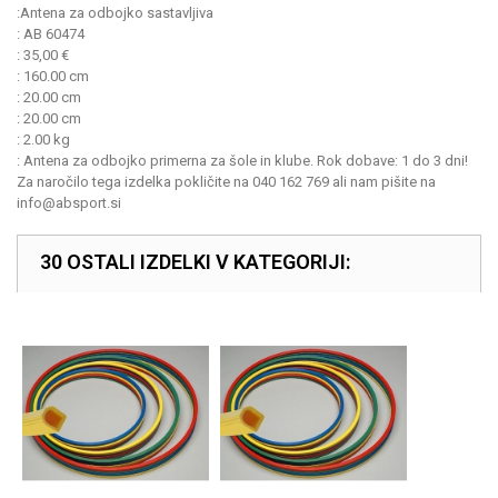
:
Antena za odbojko sastavljiva
:
AB 60474
:
35,00
€
:
160.00 cm
:
20.00 cm
:
20.00 cm
:
2.00 kg
:
Antena za odbojko primerna za šole in klube. Rok dobave: 1 do 3 dni!
Za naročilo tega izdelka pokličite na 040 162 769 ali nam pišite na
info@absport.si
30 OSTALI IZDELKI V KATEGORIJI: