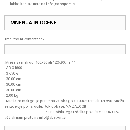
lahko kontaktirate na
info@absport.si
MNENJA IN OCENE
Trenutno ni komentarjev
:
Mreža za mali gol 100x80 ali 120x90cm PP
:
AB 04800
:
37,50
€
:
30.00 cm
:
30.00 cm
:
30.00 cm
:
2.00 kg
:
Mreža za mali gol je primerna za oba gola 100x80 cm ali 120x90. Mreža
se izdeluje po naročilu. Rok dobave: NA ZALOGI!
Za naročila tega izdelka pokličite na 040 162
769 ali nam pišite na info@absport.si