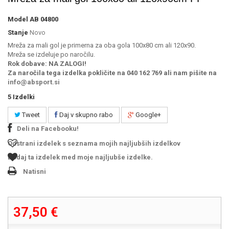
Model
AB 04800
Stanje
Novo
Mreža za mali gol je primerna za oba gola 100x80 cm ali 120x90.
Mreža se izdeluje po naročilu.
Rok dobave:
NA ZALOGI!
Za naročila tega izdelka pokličite na 040 162 769 ali nam pišite na
info@absport.si
5
Izdelki
Tweet
Daj v skupno rabo
Google+
Deli na Facebooku!
Odstrani izdelek s seznama mojih najljubših izdelkov
Dodaj ta izdelek med moje najljubše izdelke.
Natisni
37,50 €