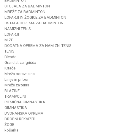
BADMINTON
STOJALA ZA BADMINTON
MREŽE ZA BADMINTON
LOPARJI IN ŽOGICE ZA BADMINTON
OSTALA OPREMA ZA BADMINTON
NAMIZNI TENIS
LOPARJI
MIZE
DODATNA OPREMA ZA NAMIZNI TENIS
TENIS
Blende
Granulat za igrišča
Krtače
Mreža poravnalna
Linije in pribor
Mreže za tenis
BLAZINE
TRAMPOLINI
RITMIČNA GIMNASTIKA
GIMNASTIKA
DVORANSKA OPREMA
DROBNI REKVIZITI
ŽOGE
košarka