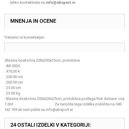
lahko kontaktirate na
info@absport.si
MNENJA IN OCENE
Trenutno ni komentarjev
:
Blazina doskočna 200x200x25cm, protidrsna
:
AB 0026
:
470,00
€
:
200.00 cm
:
200.00 cm
:
25.00 cm
:
25.00 kg
:
Blazina doskočna 200x200x25cm, protidrsna podlaga Rok dobave: cca
7 dni! Za naročila tega izdelka pokličite na 040
162 769 ali nam pišite na info@absport.si
24 OSTALI IZDELKI V KATEGORIJI: