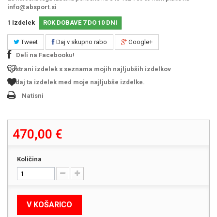
info@absport.si
1
Izdelek
ROK DOBAVE 7 DO 10 DNI
Tweet
Daj v skupno rabo
Google+
Deli na Facebooku!
Odstrani izdelek s seznama mojih najljubših izdelkov
Dodaj ta izdelek med moje najljubše izdelke.
Natisni
470,00 €
Količina
V KOŠARICO