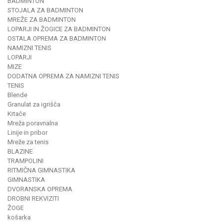
BADMINTON
STOJALA ZA BADMINTON
MREŽE ZA BADMINTON
LOPARJI IN ŽOGICE ZA BADMINTON
OSTALA OPREMA ZA BADMINTON
NAMIZNI TENIS
LOPARJI
MIZE
DODATNA OPREMA ZA NAMIZNI TENIS
TENIS
Blende
Granulat za igrišča
Krtače
Mreža poravnalna
Linije in pribor
Mreže za tenis
BLAZINE
TRAMPOLINI
RITMIČNA GIMNASTIKA
GIMNASTIKA
DVORANSKA OPREMA
DROBNI REKVIZITI
ŽOGE
košarka