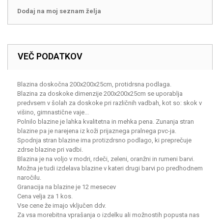
Dodaj na moj seznam želja
VEČ PODATKOV
Blazina doskočna 200x200x25cm, protidrsna podlaga.
Blazina za doskoke dimenzije 200x200x25cm se uporablja
predvsem v šolah za doskoke pri različnih vadbah, kot so: skok v
višino, gimnastične vaje...
Polnilo blazine je lahka kvalitetna in mehka pena. Zunanja stran
blazine pa je narejena iz koži prijaznega pralnega pvc-ja.
Spodnja stran blazine ima protizdrsno podlago, ki preprečuje
zdrse blazine pri vadbi.
Blazina je na voljo v modri, rdeči, zeleni, oranžni in rumeni barvi.
Možna je tudi izdelava blazine v kateri drugi barvi po predhodnem
naročilu.
Granacija na blazine je 12 mesecev
Cena velja za 1 kos.
Vse cene že imajo vključen ddv.
Za vsa morebitna vprašanja o izdelku ali možnostih popusta nas