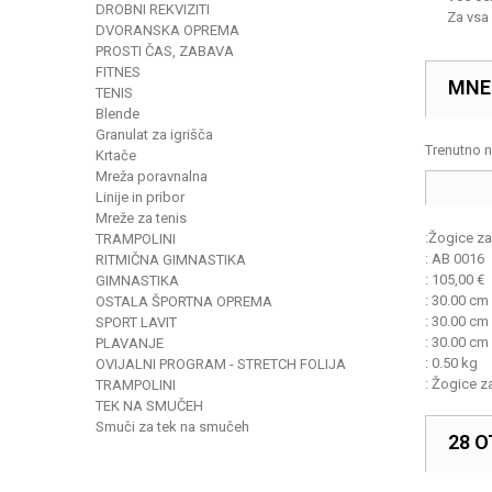
DROBNI REKVIZITI
Za vsa
DVORANSKA OPREMA
PROSTI ČAS, ZABAVA
FITNES
MNE
TENIS
Blende
Granulat za igrišča
Trenutno n
Krtače
Mreža poravnalna
Linije in pribor
Mreže za tenis
:
Žogice za
TRAMPOLINI
:
AB 0016
RITMIČNA GIMNASTIKA
:
105,00
€
GIMNASTIKA
:
30.00 cm
OSTALA ŠPORTNA OPREMA
:
30.00 cm
SPORT LAVIT
:
30.00 cm
PLAVANJE
:
0.50 kg
OVIJALNI PROGRAM - STRETCH FOLIJA
:
Žogice za
TRAMPOLINI
TEK NA SMUČEH
Smuči za tek na smučeh
28 