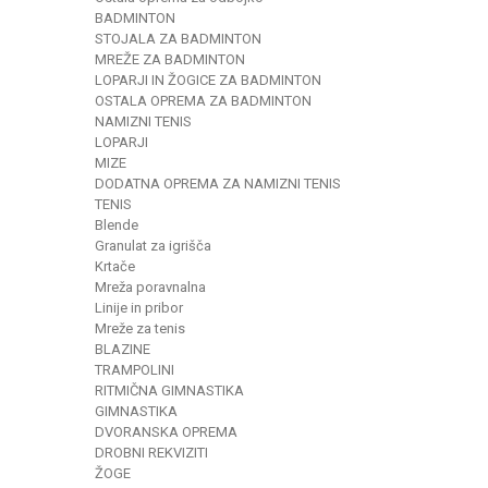
BADMINTON
STOJALA ZA BADMINTON
MREŽE ZA BADMINTON
LOPARJI IN ŽOGICE ZA BADMINTON
OSTALA OPREMA ZA BADMINTON
NAMIZNI TENIS
LOPARJI
MIZE
DODATNA OPREMA ZA NAMIZNI TENIS
TENIS
Blende
Granulat za igrišča
Krtače
Mreža poravnalna
Linije in pribor
Mreže za tenis
BLAZINE
TRAMPOLINI
RITMIČNA GIMNASTIKA
GIMNASTIKA
DVORANSKA OPREMA
DROBNI REKVIZITI
ŽOGE