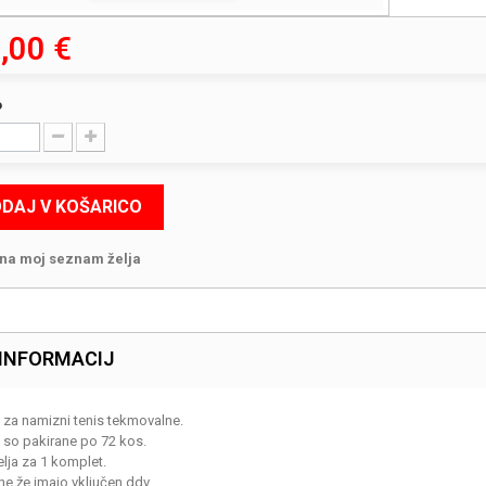
,00 €
o
DAJ V KOŠARICO
 na moj seznam želja
 INFORMACIJ
 za namizni tenis tekmovalne.
 so pakirane po 72 kos.
lja za 1 komplet.
e že imajo vključen ddv.