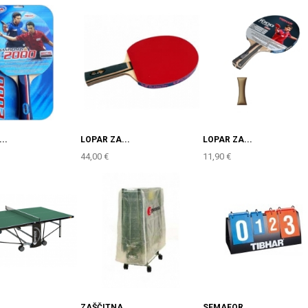
..
LOPAR ZA...
LOPAR ZA...
44,00 €
11,90 €
.
ZAŠČITNA...
SEMAFOR...