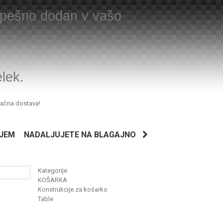
uspešno dodan v vašo
elek.
lačna dostava!
JEM
NADALJUJETE NA BLAGAJNO
Kategorije
KOŠARKA
Konstrukcije za košarko
Table