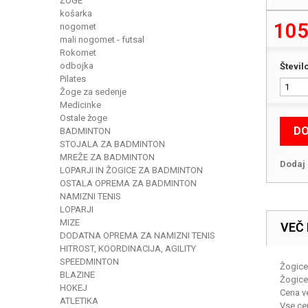
ŽOGE
košarka
105
nogomet
mali nogomet - futsal
Rokomet
odbojka
Števil
Pilates
Žoge za sedenje
Medicinke
Ostale žoge
DO
BADMINTON
STOJALA ZA BADMINTON
MREŽE ZA BADMINTON
Dodaj
LOPARJI IN ŽOGICE ZA BADMINTON
OSTALA OPREMA ZA BADMINTON
NAMIZNI TENIS
LOPARJI
MIZE
VEČ
DODATNA OPREMA ZA NAMIZNI TENIS
HITROST, KOORDINACIJA, AGILITY
SPEEDMINTON
Žogice
BLAZINE
Žogice
HOKEJ
Cena ve
ATLETIKA
Vse cen