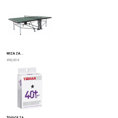
MIZA ZA...
490,00 €
ŽOGICE ZA...