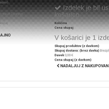
razno)
Izdelek je bil 
košarico
dostava!
Dostava
kupaj
Količina
Cena skupaj
GAJNO
V košarici je 1 izd
Skupaj produktov (z davkom)
Skupaj dostava: (brez davka)
Brezp
Davek
0,00 €
Cena skupaj (z davkom)
NADALJUJ Z NAKUPOVAN