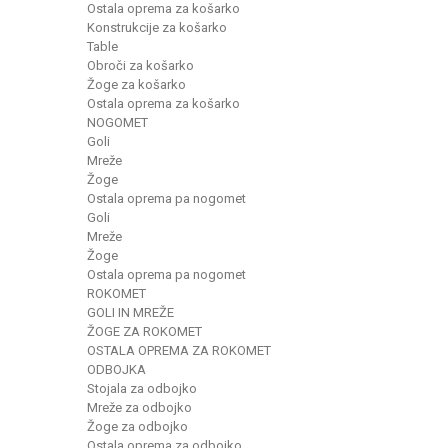
Ostala oprema za košarko
Konstrukcije za košarko
Table
Obroči za košarko
Žoge za košarko
Ostala oprema za košarko
NOGOMET
Goli
Mreže
Žoge
Ostala oprema pa nogomet
Goli
Mreže
Žoge
Ostala oprema pa nogomet
ROKOMET
GOLI IN MREŽE
ŽOGE ZA ROKOMET
OSTALA OPREMA ZA ROKOMET
ODBOJKA
Stojala za odbojko
Mreže za odbojko
Žoge za odbojko
Ostala oprema za odbojko