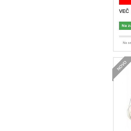
VEČ
Na z
Na s
NOVO