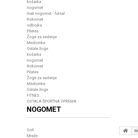
košarka
nogomet
mali nogomet - futsal
Rokomet
odbojka
Pilates
Žoge za sedenje
Medicinke
Ostale žoge
košarka
nogomet
Rokomet
Pilates
Žoge za sedenje
Medicinke
Ostale žoge
FITNES
OSTALA ŠPORTNA OPREMA
NOGOMET
Goli
N
Mreže