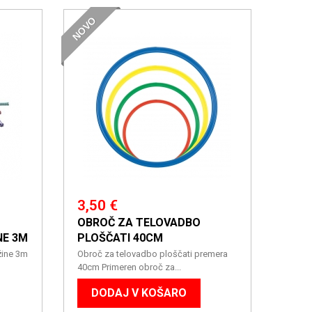
NOVO
3,50 €
OBROČ ZA TELOVADBO
NE 3M
PLOŠČATI 40CM
žine 3m
Obroč za telovadbo ploščati premera
40cm Primeren obroč za...
DODAJ V KOŠARO