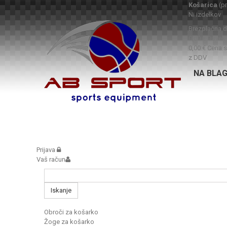
Košarica
(p
Ni izdelkov
Brezplačna 
0,00 €
Davek
0,00 €
Cena s
z DDV
NA BLA
Prijava
Vaš račun
Iskanje
Obroči za košarko
Žoge za košarko