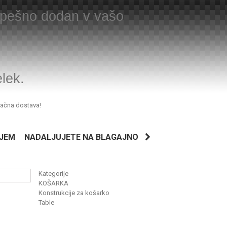
uspešno dodan v vašo
elek.
lačna dostava!
JEM
NADALJUJETE NA BLAGAJNO
Kategorije
KOŠARKA
Konstrukcije za košarko
Table