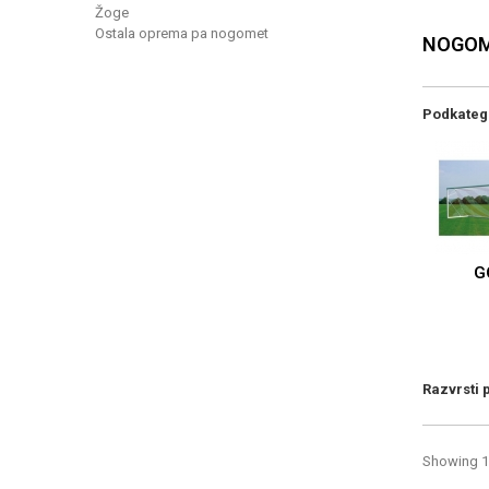
Žoge
Ostala oprema pa nogomet
NOGO
Podkateg
G
Razvrsti 
Showing 1 