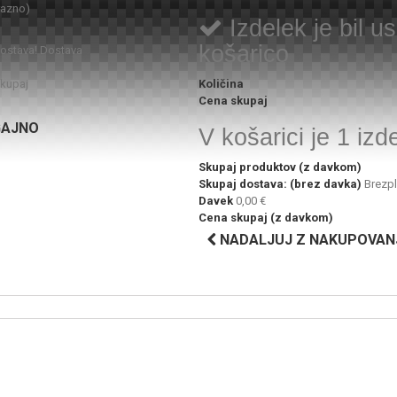
razno)
Izdelek je bil 
košarico
dostava!
Dostava
kupaj
Količina
Cena skupaj
GAJNO
V košarici je 1 izd
Skupaj produktov (z davkom)
Skupaj dostava: (brez davka)
Brezp
Davek
0,00 €
Cena skupaj (z davkom)
NADALJUJ Z NAKUPOVAN