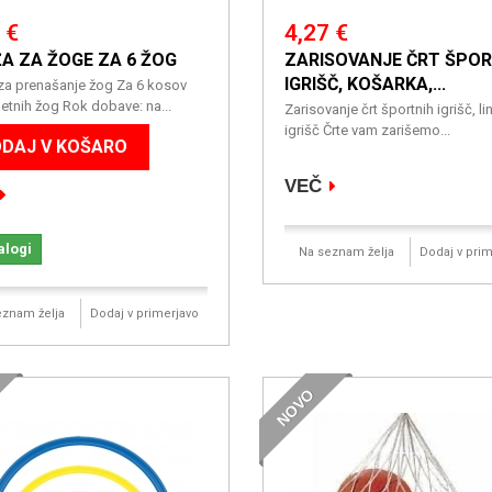
 €
4,27 €
A ZA ŽOGE ZA 6 ŽOG
ZARISOVANJE ČRT ŠPOR
IGRIŠČ, KOŠARKA,...
za prenašanje žog Za 6 kosov
tnih žog Rok dobave: na...
Zarisovanje črt športnih igrišč, li
igrišč Črte vam zarišemo...
DAJ V KOŠARO
VEČ
alogi
Na seznam želja
Dodaj v prim
eznam želja
Dodaj v primerjavo
NOVO