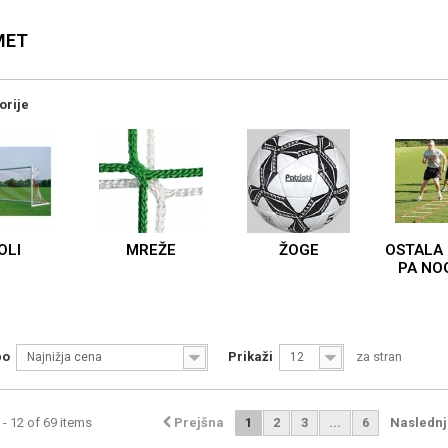
MET
orije
OLI
MREŽE
ŽOGE
OSTALA
PA NO
po
Prikaži
za stran
Najnižja cena
12
- 12 of 69 items
Prejšna
1
2
3
...
6
Naslednj