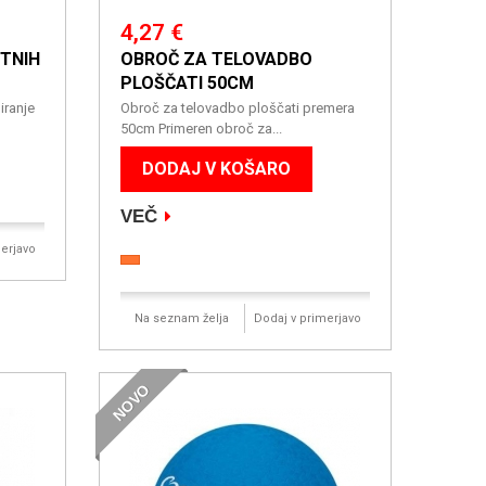
4,27 €
TNIH
OBROČ ZA TELOVADBO
PLOŠČATI 50CM
niranje
Obroč za telovadbo ploščati premera
50cm Primeren obroč za...
DODAJ V KOŠARO
VEČ
erjavo
Na seznam želja
Dodaj v primerjavo
NOVO