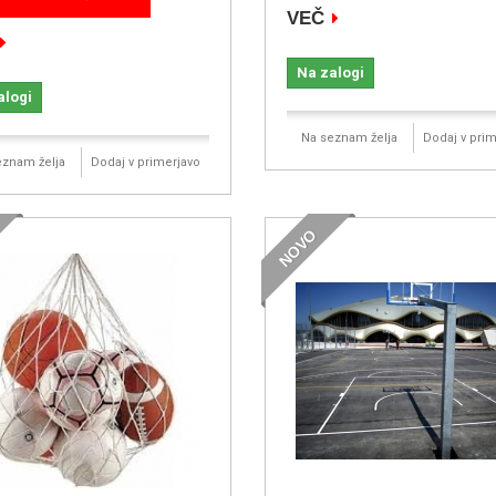
VEČ
Na zalogi
alogi
Na seznam želja
Dodaj v prim
eznam želja
Dodaj v primerjavo
NOVO