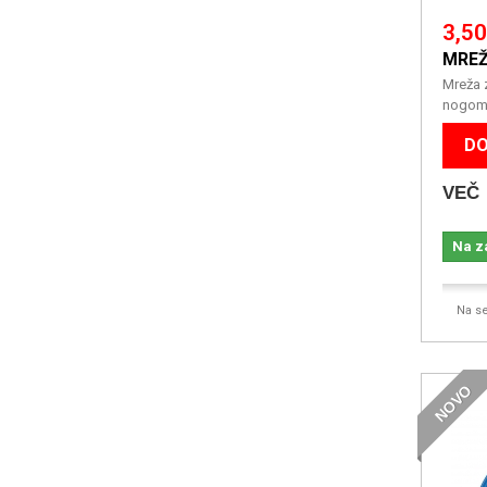
3,50
MREŽ
Mreža 
nogome
DO
VEČ
Na z
Na s
NOVO