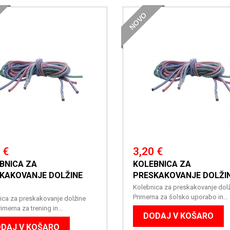
NOVO
 €
3,20 €
BNICA ZA
KOLEBNICA ZA
KAKOVANJE DOLŽINE
PRESKAKOVANJE DOLŽI
Kolebnica za preskakovanje dol
Primerna za šolsko uporabo in...
ica za preskakovanje dolžine
imerna za trening in...
DODAJ V KOŠARO
DAJ V KOŠARO