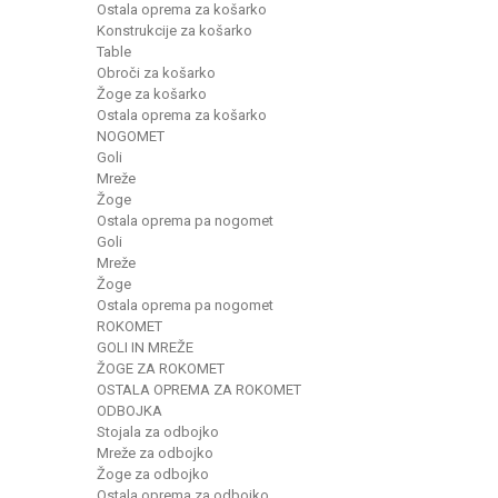
Ostala oprema za košarko
Konstrukcije za košarko
Table
Obroči za košarko
Žoge za košarko
Ostala oprema za košarko
NOGOMET
Goli
Mreže
Žoge
Ostala oprema pa nogomet
Goli
Mreže
Žoge
Ostala oprema pa nogomet
ROKOMET
GOLI IN MREŽE
ŽOGE ZA ROKOMET
OSTALA OPREMA ZA ROKOMET
ODBOJKA
Stojala za odbojko
Mreže za odbojko
Žoge za odbojko
Ostala oprema za odbojko