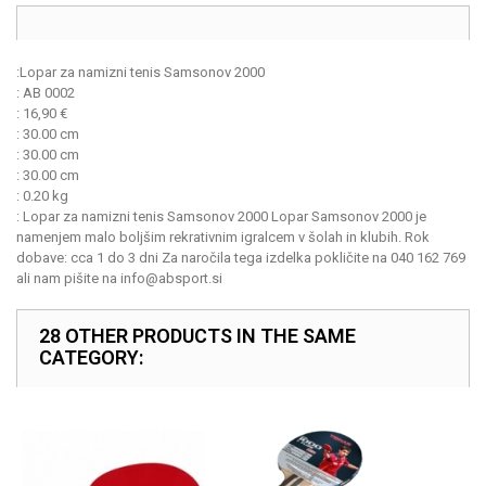
:
Lopar za namizni tenis Samsonov 2000
:
AB 0002
:
16,90
€
:
30.00 cm
:
30.00 cm
:
30.00 cm
:
0.20 kg
:
Lopar za namizni tenis Samsonov 2000 Lopar Samsonov 2000 je
namenjem malo boljšim rekrativnim igralcem v šolah in klubih. Rok
dobave: cca 1 do 3 dni Za naročila tega izdelka pokličite na 040 162 769
ali nam pišite na info@absport.si
28 OTHER PRODUCTS IN THE SAME
CATEGORY: