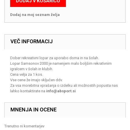
DODAJ V KOŠARICO
Dodaj na moj seznam želja
VEČ INFORMACIJ
Dober rekreativni lopar za uporabo doma in na šolah.
Lopar Samsonov 2000 je namenjem malo boljšim rekrativnim
igralcem v šolah in klubih.
Cena velja za 1 kos.
Vse cene že imajo vključen ddv.
Za vsa morebitna vprašanja o izdelku ali možnostih popusta nas
lahko kontaktirate na
info@absport.si
MNENJA IN OCENE
Trenutno ni komentarjev