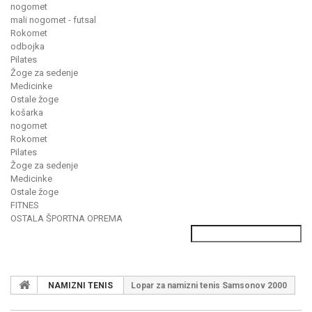
nogomet
mali nogomet - futsal
Rokomet
odbojka
Pilates
Žoge za sedenje
Medicinke
Ostale žoge
košarka
nogomet
Rokomet
Pilates
Žoge za sedenje
Medicinke
Ostale žoge
FITNES
OSTALA ŠPORTNA OPREMA
NAMIZNI TENIS
Lopar za namizni tenis Samsonov 2000