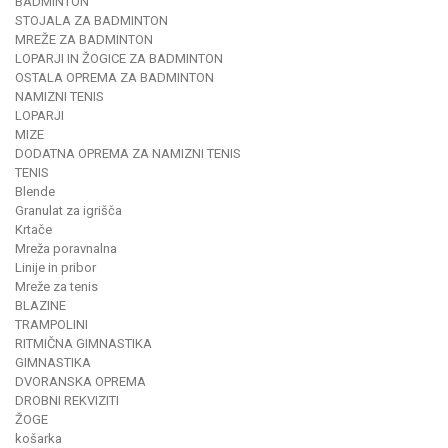
BADMINTON
STOJALA ZA BADMINTON
MREŽE ZA BADMINTON
LOPARJI IN ŽOGICE ZA BADMINTON
OSTALA OPREMA ZA BADMINTON
NAMIZNI TENIS
LOPARJI
MIZE
DODATNA OPREMA ZA NAMIZNI TENIS
TENIS
Blende
Granulat za igrišča
Krtače
Mreža poravnalna
Linije in pribor
Mreže za tenis
BLAZINE
TRAMPOLINI
RITMIČNA GIMNASTIKA
GIMNASTIKA
DVORANSKA OPREMA
DROBNI REKVIZITI
ŽOGE
košarka