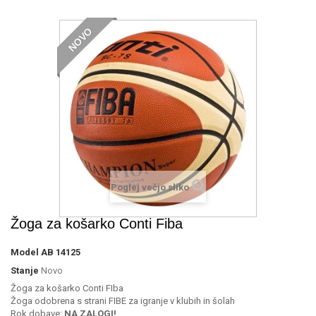
NOVO
Poglej večjo sliko
Žoga za košarko Conti Fiba
Model
AB 14125
Stanje
Novo
Žoga za košarko Conti FIba
Žoga odobrena s strani FIBE za igranje v klubih in šolah
Rok dobave:
NA ZALOGI!