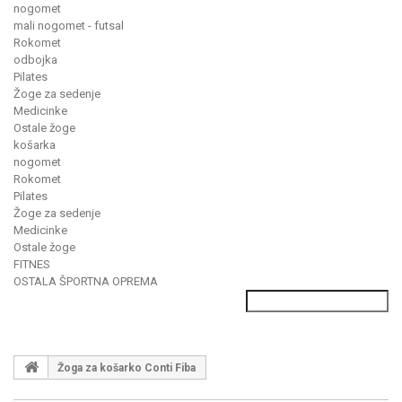
nogomet
mali nogomet - futsal
Rokomet
odbojka
Pilates
Žoge za sedenje
Medicinke
Ostale žoge
košarka
nogomet
Rokomet
Pilates
Žoge za sedenje
Medicinke
Ostale žoge
FITNES
OSTALA ŠPORTNA OPREMA
Žoga za košarko Conti Fiba