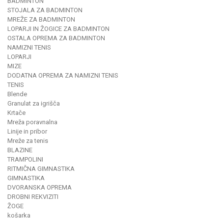
BADMINTON
STOJALA ZA BADMINTON
MREŽE ZA BADMINTON
LOPARJI IN ŽOGICE ZA BADMINTON
OSTALA OPREMA ZA BADMINTON
NAMIZNI TENIS
LOPARJI
MIZE
DODATNA OPREMA ZA NAMIZNI TENIS
TENIS
Blende
Granulat za igrišča
Krtače
Mreža poravnalna
Linije in pribor
Mreže za tenis
BLAZINE
TRAMPOLINI
RITMIČNA GIMNASTIKA
GIMNASTIKA
DVORANSKA OPREMA
DROBNI REKVIZITI
ŽOGE
košarka