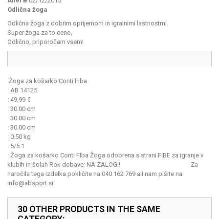
Anel B
02/12/2015
Odlična žoga
Odlična žoga z dobrim oprijemom in igralnimi lastnostmi.
Super žoga za to ceno,
Odlično, priporočam vsem!
:
Žoga za košarko Conti Fiba
:
AB 14125
:
49,99
€
:
30.00 cm
:
30.00 cm
:
30.00 cm
:
0.50 kg
:
5
/
5
1
:
Žoga za košarko Conti FIba Žoga odobrena s strani FIBE za igranje v
klubih in šolah Rok dobave: NA ZALOGI! Za
naročila tega izdelka pokličite na 040 162 769 ali nam pišite na
info@absport.si
30 OTHER PRODUCTS IN THE SAME
CATEGORY: