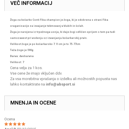
VEČ INFORMACIJ
Žoga za košarko Conti Fiba champion je žoga, ki je odobrena s strani Fiba
oraganizacije za izvajanje tekmovanj v klubih in šolah.
Žoga je narejena iz trpežnega usnja, ki daje žogi odličen oprijem s tem pa tudi
samozavest pri vodenju oz izvanjanju košarkarskij prvin.
Velikost žoge je po košarkarsko 7. V cm je to 75-77cm
Teža žoge je 590g
Barva: dvobarvna
Velikost: 7
Cena velja za 1 kos.
Vse cene že imajo vključen ddv.
Za vsa morebitna vprašanja o izdelku ali možnostih popusta nas
lahko kontaktirate na
info@absport.si
MNENJA IN OCENE
Ocena