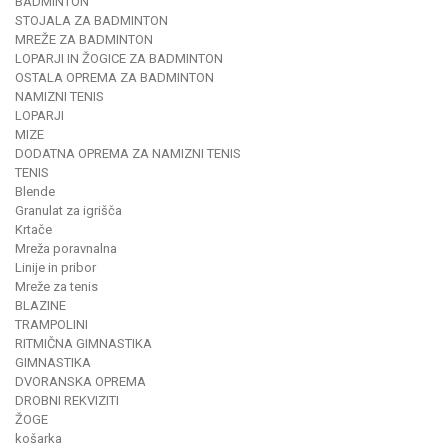
BADMINTON
STOJALA ZA BADMINTON
MREŽE ZA BADMINTON
LOPARJI IN ŽOGICE ZA BADMINTON
OSTALA OPREMA ZA BADMINTON
NAMIZNI TENIS
LOPARJI
MIZE
DODATNA OPREMA ZA NAMIZNI TENIS
TENIS
Blende
Granulat za igrišča
Krtače
Mreža poravnalna
Linije in pribor
Mreže za tenis
BLAZINE
TRAMPOLINI
RITMIČNA GIMNASTIKA
GIMNASTIKA
DVORANSKA OPREMA
DROBNI REKVIZITI
ŽOGE
košarka