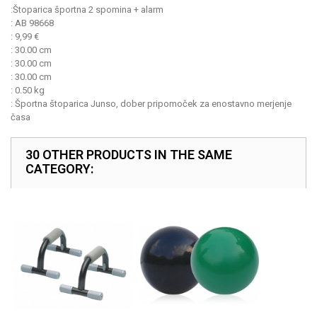
:
Štoparica športna 2 spomina + alarm
:
AB 98668
:
9,99
€
:
30.00 cm
:
30.00 cm
:
30.00 cm
:
0.50 kg
:
Športna štoparica Junso, dober pripomoček za enostavno merjenje
časa
30 OTHER PRODUCTS IN THE SAME
CATEGORY: