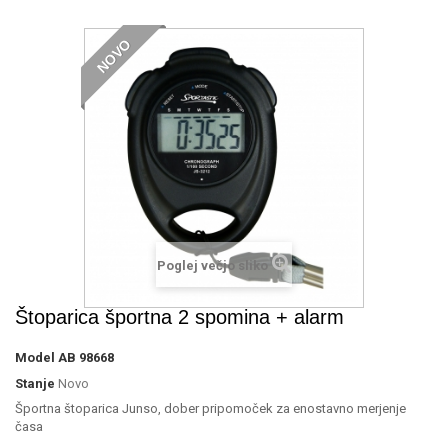
NOVO
Poglej večjo sliko
Štoparica športna 2 spomina + alarm
Model
AB 98668
Stanje
Novo
Športna štoparica Junso, dober pripomoček za enostavno merjenje
časa