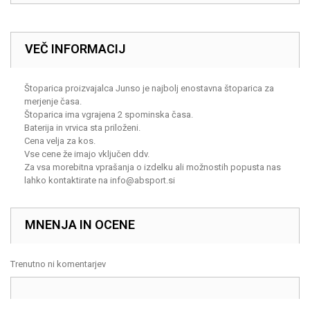
VEČ INFORMACIJ
Štoparica proizvajalca Junso je najbolj enostavna štoparica za
merjenje časa.
Štoparica ima vgrajena 2 spominska časa.
Baterija in vrvica sta priloženi.
Cena velja za kos.
Vse cene že imajo vključen ddv.
Za vsa morebitna vprašanja o izdelku ali možnostih popusta nas
lahko kontaktirate na
info@absport.si
MNENJA IN OCENE
Trenutno ni komentarjev