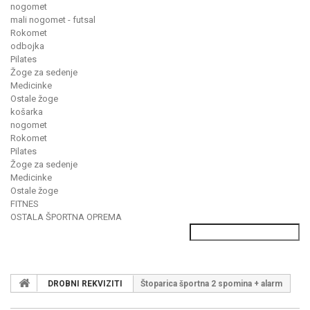
nogomet
mali nogomet - futsal
Rokomet
odbojka
Pilates
Žoge za sedenje
Medicinke
Ostale žoge
košarka
nogomet
Rokomet
Pilates
Žoge za sedenje
Medicinke
Ostale žoge
FITNES
OSTALA ŠPORTNA OPREMA
DROBNI REKVIZITI
Štoparica športna 2 spomina + alarm