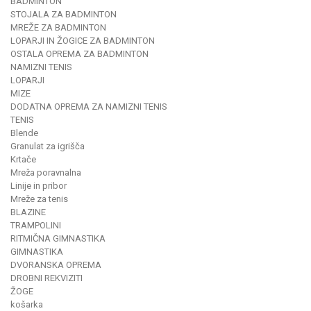
BADMINTON
STOJALA ZA BADMINTON
MREŽE ZA BADMINTON
LOPARJI IN ŽOGICE ZA BADMINTON
OSTALA OPREMA ZA BADMINTON
NAMIZNI TENIS
LOPARJI
MIZE
DODATNA OPREMA ZA NAMIZNI TENIS
TENIS
Blende
Granulat za igrišča
Krtače
Mreža poravnalna
Linije in pribor
Mreže za tenis
BLAZINE
TRAMPOLINI
RITMIČNA GIMNASTIKA
GIMNASTIKA
DVORANSKA OPREMA
DROBNI REKVIZITI
ŽOGE
košarka