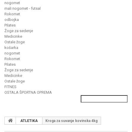
nogomet
mali nogomet - futsal
Rokomet
odbojka
Pilates
Žoge za sedenje
Medicinke
Ostale žoge
košarka
nogomet
Rokomet
Pilates
Žoge za sedenje
Medicinke
Ostale žoge
FITNES
OSTALA ŠPORTNA OPREMA
ATLETIKA
Kroga za suvanje kovinska 4kg