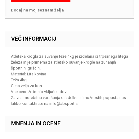
Dodaj na moj seznam želja
VEČ INFORMACIJ
Atletska krogla za suvanje teže 4kg je izdelana iz trpežnega litega
železa in je primerna za atletsko suvanje krogle na zunanjih
športnih igriščih.
Material: Lita kovina
Teža 4kg
Cena velja za kos.
Vse cene že imajo vključen ddv.
Za vsa morebitna vprašanja o izdelku ali možnostih popusta nas
lahko kontaktirate na
info@absport.si
MNENJA IN OCENE