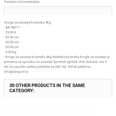
Trenutno ni komentarjev
:
Kroga za suvanje kovinska 4kg
:
AB 98217
:
29,99
€
:
30.00 cm
:
30.00 cm
:
30.00 cm
:
4.00 kg
:
Kroga za suvanje kovinska 4kg Atletska kovinska krogla za suvanje je
primerna za uporabo na zunanjih športnih igriščih. Rok dobave: cca 3
dni Za naročilo artikla pokličite na 040 162 769 ali pišite na
info@absport.si
30 OTHER PRODUCTS IN THE SAME
CATEGORY: