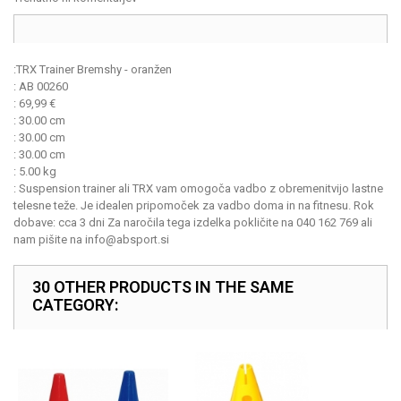
:
TRX Trainer Bremshy - oranžen
:
AB 00260
:
69,99
€
:
30.00 cm
:
30.00 cm
:
30.00 cm
:
5.00 kg
:
Suspension trainer ali TRX vam omogoča vadbo z obremenitvijo lastne
telesne teže. Je idealen pripomoček za vadbo doma in na fitnesu. Rok
dobave: cca 3 dni Za naročila tega izdelka pokličite na 040 162 769 ali
nam pišite na info@absport.si
30 OTHER PRODUCTS IN THE SAME
CATEGORY: