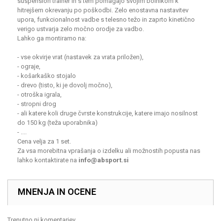
suspension trainer in s tem pomagajo svojim bolnikom k
hitrejšem okrevanju po poškodbi. Zelo enostavna nastavitev
upora, funkcionalnost vadbe s telesno težo in zaprto kinetično
verigo ustvarja zelo močno orodje za vadbo.
Lahko ga montiramo na:
-
vse okvirje vrat (nastavek za vrata priložen),
-
ograje,
- košarkaško stojalo
- drevo (tisto, ki je dovolj močno),
- otroška igrala,
- stropni drog
- ali katere koli druge čvrste konstrukcije, katere imajo nosilnost
do 150 kg (teža uporabnika)
- ....
Cena velja za 1 set.
Za vsa morebitna vprašanja o izdelku ali možnostih popusta nas
lahko kontaktirate na
info@absport.si
MNENJA IN OCENE
Trenutno ni komentarjev