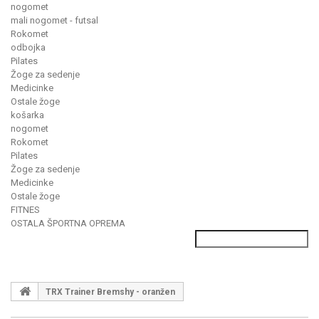
nogomet
mali nogomet - futsal
Rokomet
odbojka
Pilates
Žoge za sedenje
Medicinke
Ostale žoge
košarka
nogomet
Rokomet
Pilates
Žoge za sedenje
Medicinke
Ostale žoge
FITNES
OSTALA ŠPORTNA OPREMA
TRX Trainer Bremshy - oranžen