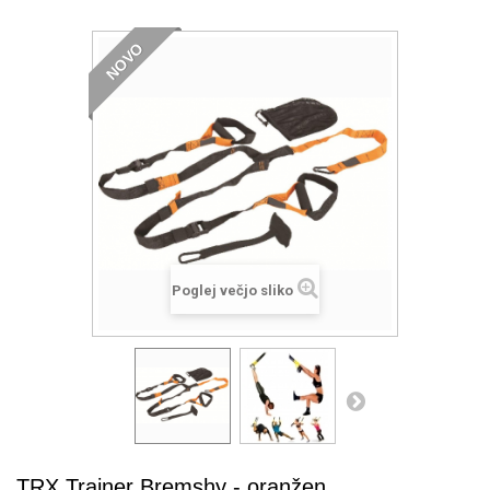
NOVO
Poglej večjo sliko
TRX Trainer Bremshy - oranžen