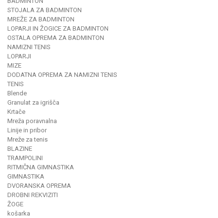
BADMINTON
STOJALA ZA BADMINTON
MREŽE ZA BADMINTON
LOPARJI IN ŽOGICE ZA BADMINTON
OSTALA OPREMA ZA BADMINTON
NAMIZNI TENIS
LOPARJI
MIZE
DODATNA OPREMA ZA NAMIZNI TENIS
TENIS
Blende
Granulat za igrišča
Krtače
Mreža poravnalna
Linije in pribor
Mreže za tenis
BLAZINE
TRAMPOLINI
RITMIČNA GIMNASTIKA
GIMNASTIKA
DVORANSKA OPREMA
DROBNI REKVIZITI
ŽOGE
košarka