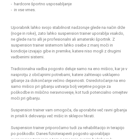
- hardcore športno usposabljanje
- in vse vmes.
Uporabnik lahko svojo stabilnost nadzoruje glede na način drže
(noge in roke), zato lahko suspension trainer uporablja vsakdo,
ne glede na to alli je profesionalni ali amaterski športnik. Z
suspension trainer sistemom lahko osebe z manj moči in
kondicije izvajajo gibe in premike, katere niso mogli z drugimi
vadbenimi sistemi.
Tradicionalna vadba pogosto deluje samo na eno mišico, kar je v
nasprotju z običajnimi potrebami, katere zahtevajo usklajeno
gibanje za dokončanje večino dejavnosti. Osredotočanje na eno
samo mišico pri gibanju ustvarja bolj verjetne pogoje za
poškodbe in mišično neravnovesje, kot tudi potencialno omejitev
moči pri gibanju.
Suspension trainer vam omogoča, da uporabite več ravni gibanja
in prisili k delovanju več mišic in sklepov hkrati.
Suspension trainer priporočamo tudi
za rehabilitacijo in terapijo
po poškodbi.
Danes fizioterapevti pogosto uporabljajo