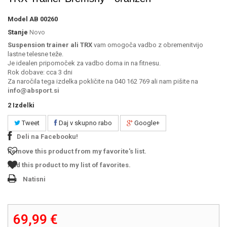
Model
AB 00260
Stanje
Novo
Suspension trainer ali TRX
vam omogoča vadbo z obremenitvijo
lastne telesne teže.
Je idealen pripomoček za vadbo doma in na fitnesu.
Rok dobave: cca 3 dni
Za naročila tega izdelka pokličite na 040 162 769 ali nam pišite na
info@absport.si
2
Izdelki
Tweet
Daj v skupno rabo
Google+
Deli na Facebooku!
Remove this product from my favorite's list.
Add this product to my list of favorites.
Natisni
69,99 €