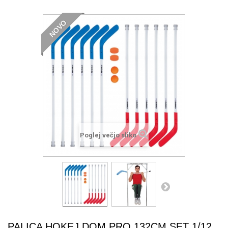
NOVO
Poglej večjo sliko
PALICA HOKEJ DOM PRO 132CM SET 1/12