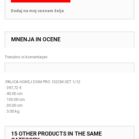
Dodaj na moj seznam želja
MNENJA IN OCENE
Trenutno ni komentarjev
:
PALICA HOKEJ DOM PRO 132CM SET 1/12
:
397,72
€
:
40.00 cm
:
130.00 cm
:
30.00 cm
:
5.00 kg
:
15 OTHER PRODUCTS IN THE SAME