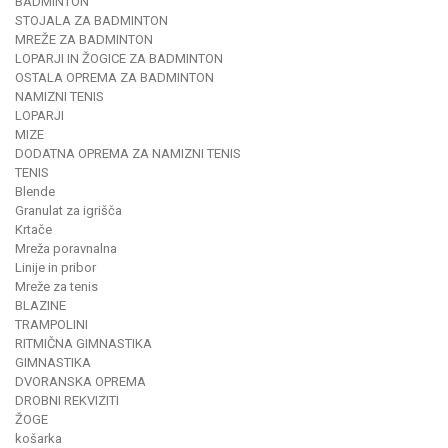
BADMINTON
STOJALA ZA BADMINTON
MREŽE ZA BADMINTON
LOPARJI IN ŽOGICE ZA BADMINTON
OSTALA OPREMA ZA BADMINTON
NAMIZNI TENIS
LOPARJI
MIZE
DODATNA OPREMA ZA NAMIZNI TENIS
TENIS
Blende
Granulat za igrišča
Krtače
Mreža poravnalna
Linije in pribor
Mreže za tenis
BLAZINE
TRAMPOLINI
RITMIČNA GIMNASTIKA
GIMNASTIKA
DVORANSKA OPREMA
DROBNI REKVIZITI
ŽOGE
košarka