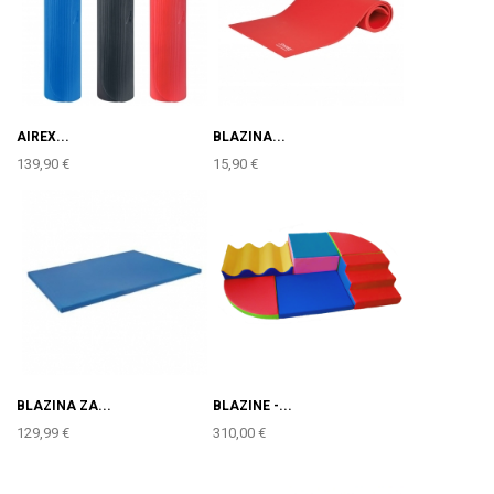
AIREX...
BLAZINA...
139,90 €
15,90 €
BLAZINA ZA...
BLAZINE -...
129,99 €
310,00 €