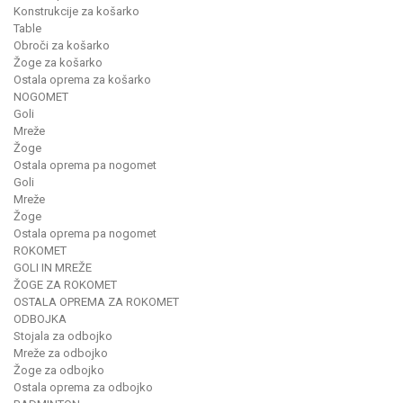
Konstrukcije za košarko
Table
Obroči za košarko
Žoge za košarko
Ostala oprema za košarko
NOGOMET
Goli
Mreže
Žoge
Ostala oprema pa nogomet
Goli
Mreže
Žoge
Ostala oprema pa nogomet
ROKOMET
GOLI IN MREŽE
ŽOGE ZA ROKOMET
OSTALA OPREMA ZA ROKOMET
ODBOJKA
Stojala za odbojko
Mreže za odbojko
Žoge za odbojko
Ostala oprema za odbojko