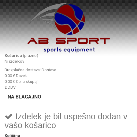
Košarica
(prazno)
Ni izdelkov
Brezplačna dostava!
Dostava
0,00 €
Davek
0,00 €
Cena skupaj
z DDV
NA BLAGAJNO
Izdelek je bil uspešno dodan v
vašo košarico
Količina