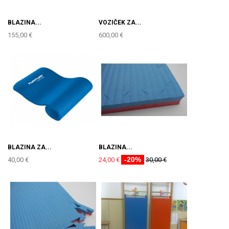
BLAZINA...
VOZIČEK ZA...
155,00 €
600,00 €
BLAZINA ZA...
BLAZINA...
-20%
40,00 €
24,00 €
30,00 €