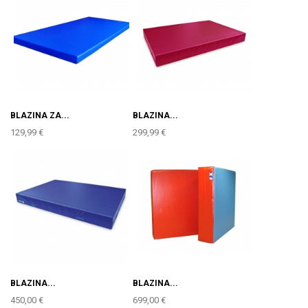
BLAZINA ZA...
BLAZINA...
129,99 €
299,99 €
BLAZINA...
BLAZINA...
450,00 €
699,00 €