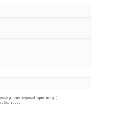
ovn gimnastike(preval naprej, nazaj...).
 očisti z vodo.