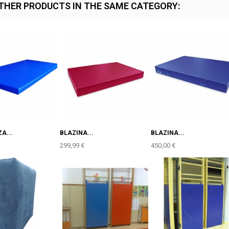
OTHER PRODUCTS IN THE SAME CATEGORY:
A...
BLAZINA...
BLAZINA...
299,99 €
450,00 €