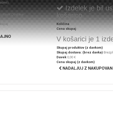
razno)
Izdelek je bil 
košarico
dostava!
Dostava
kupaj
Količina
Cena skupaj
GAJNO
V košarici je 1 izd
Skupaj produktov (z davkom)
Skupaj dostava: (brez davka)
Brezp
Davek
0,00 €
Cena skupaj (z davkom)
NADALJUJ Z NAKUPOVAN