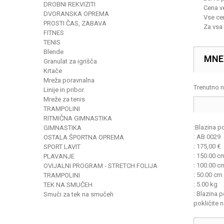
DROBNI REKVIZITI
Cena ve
DVORANSKA OPREMA
Vse cen
PROSTI ČAS, ZABAVA
Za vsa
FITNES
TENIS
Blende
MNE
Granulat za igrišča
Krtače
Mreža poravnalna
Trenutno n
Linije in pribor
Mreže za tenis
TRAMPOLINI
RITMIČNA GIMNASTIKA
:
Blazina 
GIMNASTIKA
:
AB 0029
OSTALA ŠPORTNA OPREMA
:
175,00
€
SPORT LAVIT
:
150.00 c
PLAVANJE
:
100.00 c
OVIJALNI PROGRAM - STRETCH FOLIJA
:
50.00 cm
TRAMPOLINI
:
5.00 kg
TEK NA SMUČEH
:
Blazina p
Smuči za tek na smučeh
pokličite 