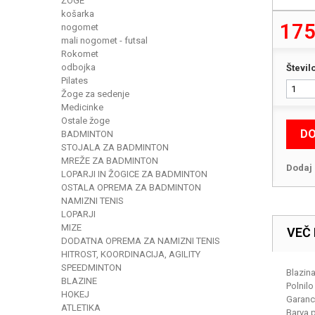
ŽOGE
košarka
175
nogomet
mali nogomet - futsal
Rokomet
odbojka
Števil
Pilates
Žoge za sedenje
Medicinke
Ostale žoge
DO
BADMINTON
STOJALA ZA BADMINTON
MREŽE ZA BADMINTON
Dodaj
LOPARJI IN ŽOGICE ZA BADMINTON
OSTALA OPREMA ZA BADMINTON
NAMIZNI TENIS
LOPARJI
MIZE
VEČ
DODATNA OPREMA ZA NAMIZNI TENIS
HITROST, KOORDINACIJA, AGILITY
SPEEDMINTON
Blazina
BLAZINE
Polnilo
HOKEJ
Garanc
ATLETIKA
Barva p