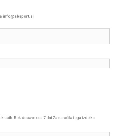
na
info@absport.si
n klubih. Rok dobave cca 7 dni Za naročila tega izdelka