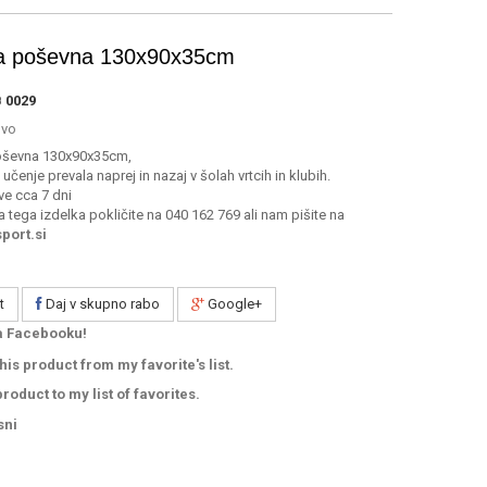
na poševna 130x90x35cm
 0029
vo
oševna 130x90x35cm,
 učenje prevala naprej in nazaj v šolah vrtcih in klubih.
e cca 7 dni
a tega izdelka pokličite na 040 162 769 ali nam pišite na
port.si
t
Daj v skupno rabo
Google+
a Facebooku!
is product from my favorite's list.
product to my list of favorites.
sni