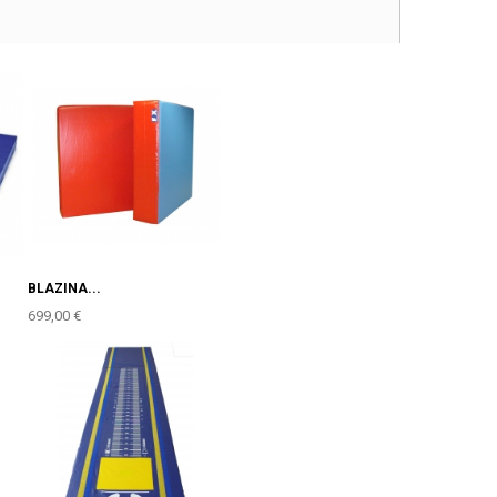
BLAZINA...
699,00 €