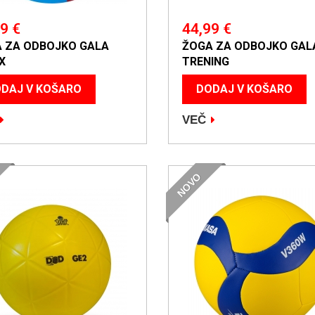
9 €
44,99 €
 ZA ODBOJKO GALA
ŽOGA ZA ODBOJKO GAL
X
TRENING
DAJ V KOŠARO
DODAJ V KOŠARO
VEČ
NOVO