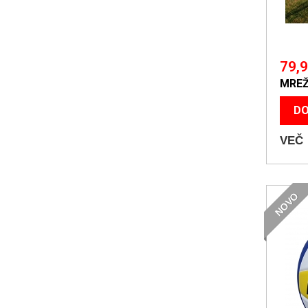
79,9
MREŽ
DO
VEČ
NOVO