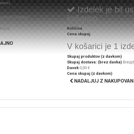
razno)
Izdelek je bil 
košarico
dostava!
Dostava
kupaj
Količina
Cena skupaj
GAJNO
V košarici je 1 izd
Skupaj produktov (z davkom)
Skupaj dostava: (brez davka)
Brezp
Davek
0,00 €
Cena skupaj (z davkom)
NADALJUJ Z NAKUPOVAN