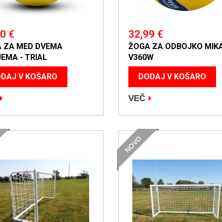
0 €
32,99 €
 ZA MED DVEMA
ŽOGA ZA ODBOJKO MIK
EMA - TRIAL
V360W
DAJ V KOŠARO
DODAJ V KOŠARO
VEČ
NOVO