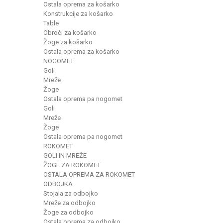
Ostala oprema za košarko
Konstrukcije za košarko
Table
Obroči za košarko
Žoge za košarko
Ostala oprema za košarko
NOGOMET
Goli
Mreže
Žoge
Ostala oprema pa nogomet
Goli
Mreže
Žoge
Ostala oprema pa nogomet
ROKOMET
GOLI IN MREŽE
ŽOGE ZA ROKOMET
OSTALA OPREMA ZA ROKOMET
ODBOJKA
Stojala za odbojko
Mreže za odbojko
Žoge za odbojko
Ostala oprema za odbojko