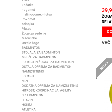
ŽOGE
košarka
39,9
nogomet
mali nogomet - futsal
ŽOGA
Rokomet
RELA
odbojka
Pilates
DO
Žoge za sedenje
Medicinke
VEČ
Ostale žoge
BADMINTON
STOJALA ZA BADMINTON
MREŽE ZA BADMINTON
LOPARJI IN ŽOGICE ZA BADMINTON
NOVO
OSTALA OPREMA ZA BADMINTON
NAMIZNI TENIS
LOPARJI
MIZE
DODATNA OPREMA ZA NAMIZNI TENIS
HITROST, KOORDINACIJA, AGILITY
SPEEDMINTON
BLAZINE
HOKEJ
ATLETIKA