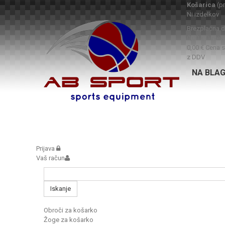
Košarica
(p
Ni izdelkov
Brezplačna 
0,00 €
Davek
0,00 €
Cena s
z DDV
NA BLA
Prijava
Vaš račun
Iskanje
Obroči za košarko
Žoge za košarko