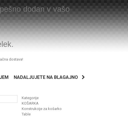
uspešno dodan v vašo
elek.
lačna dostava!
JEM
NADALJUJETE NA BLAGAJNO
Kategorije
KOŠARKA
Konstrukcije za košarko
Table