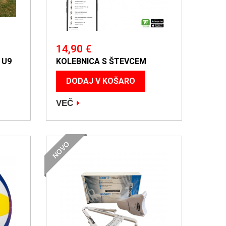
14,90 €
 U9
KOLEBNICA S ŠTEVCEM
DODAJ V KOŠARO
VEČ
NOVO