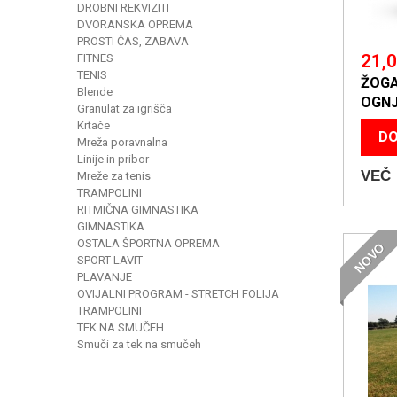
DROBNI REKVIZITI
DVORANSKA OPREMA
PROSTI ČAS, ZABAVA
21,0
FITNES
TENIS
ŽOGA
Blende
OGNJ
Granulat za igrišča
Krtače
DO
Mreža poravnalna
Linije in pribor
VEČ
Mreže za tenis
TRAMPOLINI
RITMIČNA GIMNASTIKA
GIMNASTIKA
OSTALA ŠPORTNA OPREMA
NOVO
SPORT LAVIT
PLAVANJE
OVIJALNI PROGRAM - STRETCH FOLIJA
TRAMPOLINI
TEK NA SMUČEH
Smuči za tek na smučeh